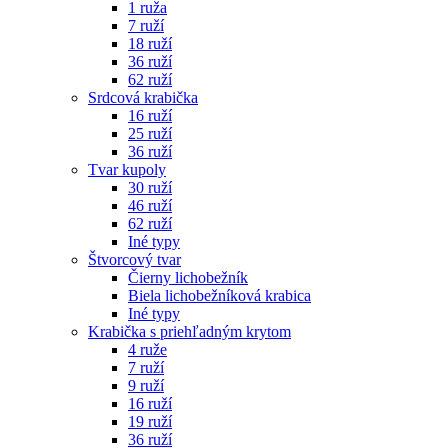
1 ruža
7 ruží
18 ruží
36 ruží
62 ruží
Srdcová krabička
16 ruží
25 ruží
36 ruží
Tvar kupoly
30 ruží
46 ruží
62 ruží
Iné typy
Štvorcový tvar
Čierny lichobežník
Biela lichobežníková krabica
Iné typy
Krabička s priehľadným krytom
4 ruže
7 ruží
9 ruží
16 ruží
19 ruží
36 ruží