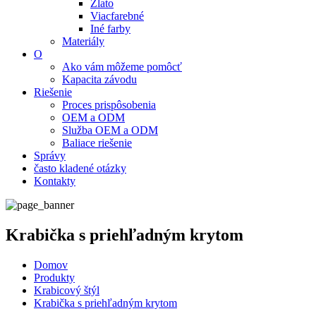
Zlato
Viacfarebné
Iné farby
Materiály
O
Ako vám môžeme pomôcť
Kapacita závodu
Riešenie
Proces prispôsobenia
OEM a ODM
Služba OEM a ODM
Baliace riešenie
Správy
často kladené otázky
Kontakty
Krabička s priehľadným krytom
Domov
Produkty
Krabicový štýl
Krabička s priehľadným krytom