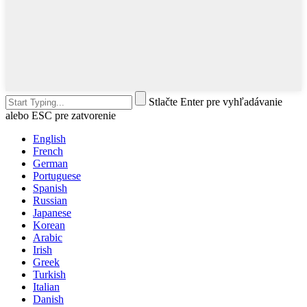
Stlačte Enter pre vyhľadávanie
alebo ESC pre zatvorenie
English
French
German
Portuguese
Spanish
Russian
Japanese
Korean
Arabic
Irish
Greek
Turkish
Italian
Danish