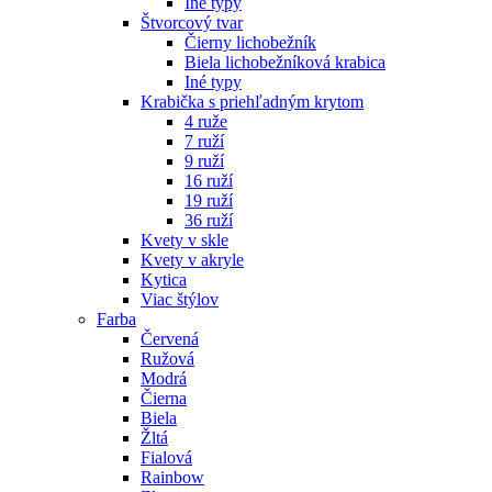
Iné typy
Štvorcový tvar
Čierny lichobežník
Biela lichobežníková krabica
Iné typy
Krabička s priehľadným krytom
4 ruže
7 ruží
9 ruží
16 ruží
19 ruží
36 ruží
Kvety v skle
Kvety v akryle
Kytica
Viac štýlov
Farba
Červená
Ružová
Modrá
Čierna
Biela
Žltá
Fialová
Rainbow