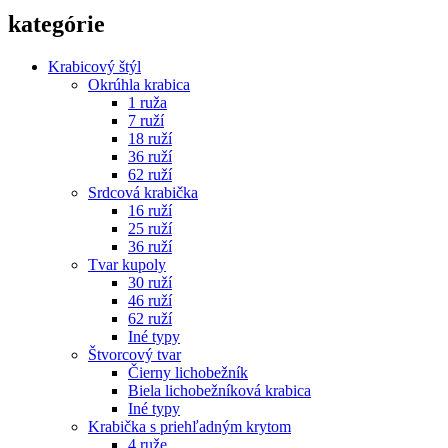
kategórie
Krabicový štýl
Okrúhla krabica
1 ruža
7 ruží
18 ruží
36 ruží
62 ruží
Srdcová krabička
16 ruží
25 ruží
36 ruží
Tvar kupoly
30 ruží
46 ruží
62 ruží
Iné typy
Štvorcový tvar
Čierny lichobežník
Biela lichobežníková krabica
Iné typy
Krabička s priehľadným krytom
4 ruže