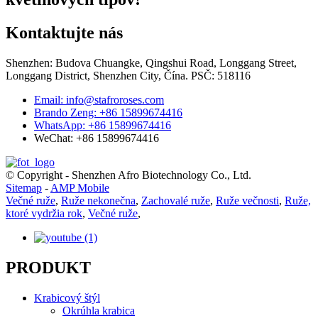
Kontaktujte nás
Shenzhen: Budova Chuangke, Qingshui Road, Longgang Street,
Longgang District, Shenzhen City, Čína. PSČ: 518116
Email: info@stafroroses.com
Brando Zeng: +86 15899674416
WhatsApp: +86 15899674416
WeChat: +86 15899674416
© Copyright - Shenzhen Afro Biotechnology Co., Ltd.
Sitemap
-
AMP Mobile
Večné ruže
,
Ruže nekonečna
,
Zachovalé ruže
,
Ruže večnosti
,
Ruže,
ktoré vydržia rok
,
Večné ruže
,
PRODUKT
Krabicový štýl
Okrúhla krabica