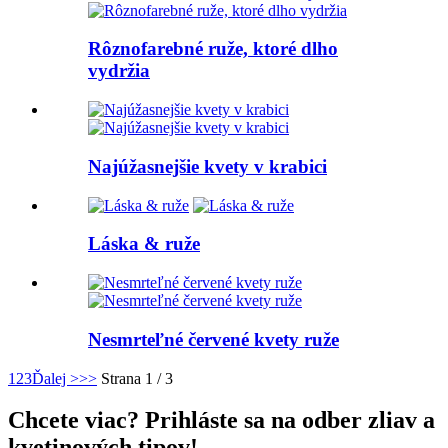
Rôznofarebné ruže, ktoré dlho
vydržia
Najúžasnejšie kvety v krabici
Láska & ruže
Nesmrteľné červené kvety ruže
1
2
3
Ďalej >
>>
Strana 1 / 3
Chcete viac? Prihláste sa na odber zliav a
kvetinových tipov!