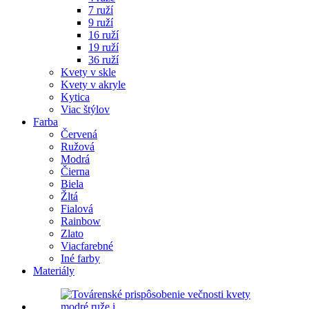
7 ruží
9 ruží
16 ruží
19 ruží
36 ruží
Kvety v skle
Kvety v akryle
Kytica
Viac štýlov
Farba
Červená
Ružová
Modrá
Čierna
Biela
Žltá
Fialová
Rainbow
Zlato
Viacfarebné
Iné farby
Materiály