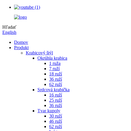
Hľadať
English
Domov
Produkt
Krabicový štýl
Okrúhla krabica
1 ruža
7 ruží
18 ruží
36 ruží
62 ruží
Srdcová krabička
16 ruží
25 ruží
36 ruží
Tvar kupoly
30 ruží
46 ruží
62 ruží