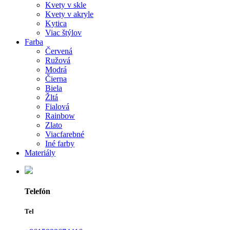
Kvety v skle
Kvety v akryle
Kytica
Viac štýlov
Farba
Červená
Ružová
Modrá
Čierna
Biela
Žltá
Fialová
Rainbow
Zlato
Viacfarebné
Iné farby
Materiály
Telefón
Tel