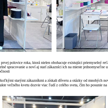
z prvej polovice roka, ktorá nielen obohacuje existujúci priemyselný 
né spracovanie a noví aj starí zákazníci ich na mieste jednomyseľne u
očnosti
niekoľkými starými zákazníkmi a získali dôveru a otázky od mnohých n
dukte večného kvetu dozvie viac ľudí z celého sveta, čím ho posunie na 