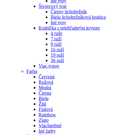
Iné typy
Štvorcový tvar
Čierny lichobežník
Biela lichobežníková krabica
Iné typy
Krabička s priehľadným krytom
4 ruže
7 ruží
9 ruží
16 ruží
19 ruží
36 ruží
Viac typov
Farba
Červená
Ružová
Modrá
Čierna
Biela
Žltá
Fialová
Rainbow
Zlato
Viacfarebné
Iné farby