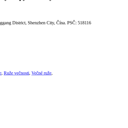
gang District, Shenzhen City, Čína. PSČ: 518116
e
,
Ruže večnosti
,
Večné ruže
,