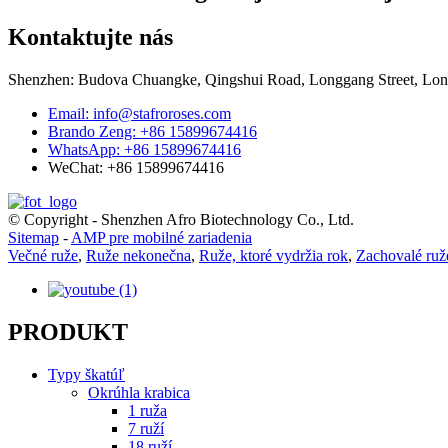
Kontaktujte nás
Shenzhen: Budova Chuangke, Qingshui Road, Longgang Street, Long
Email: info@stafroroses.com
Brando Zeng: +86 15899674416
WhatsApp: +86 15899674416
WeChat: +86 15899674416
© Copyright - Shenzhen Afro Biotechnology Co., Ltd.
Sitemap
-
AMP pre mobilné zariadenia
Večné ruže
,
Ruže nekonečna
,
Ruže, ktoré vydržia rok
,
Zachovalé ruž
PRODUKT
Typy škatúľ
Okrúhla krabica
1 ruža
7 ruží
18 ruží