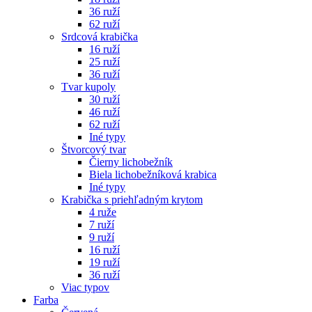
36 ruží
62 ruží
Srdcová krabička
16 ruží
25 ruží
36 ruží
Tvar kupoly
30 ruží
46 ruží
62 ruží
Iné typy
Štvorcový tvar
Čierny lichobežník
Biela lichobežníková krabica
Iné typy
Krabička s priehľadným krytom
4 ruže
7 ruží
9 ruží
16 ruží
19 ruží
36 ruží
Viac typov
Farba