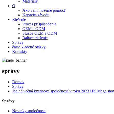
Materiály
O
Ako vám môžeme pomôcť
Kapacita závodu
Riešenie
Proces prispôsobenia
OEM a ODM
Služba OEM a ODM
Baliace riešenie
Správy
často kladené otázky
Kontakty
správy
Domov
Správy
Jediná večná kvetinová spoločnosť v roku 2023 HK Mega sh
Správy
Novinky spoločnosti