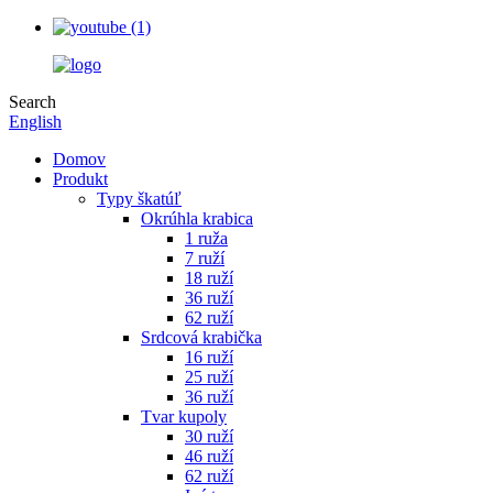
Search
English
Domov
Produkt
Typy škatúľ
Okrúhla krabica
1 ruža
7 ruží
18 ruží
36 ruží
62 ruží
Srdcová krabička
16 ruží
25 ruží
36 ruží
Tvar kupoly
30 ruží
46 ruží
62 ruží