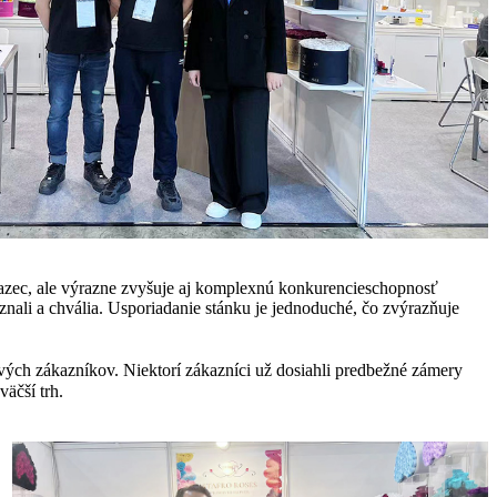
reťazec, ale výrazne zvyšuje aj komplexnú konkurencieschopnosť
znali a chvália. Usporiadanie stánku je jednoduché, čo zvýrazňuje
ových zákazníkov. Niektorí zákazníci už dosiahli predbežné zámery
väčší trh.